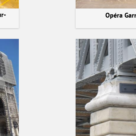
ur-
Opéra Garn
voir la ré