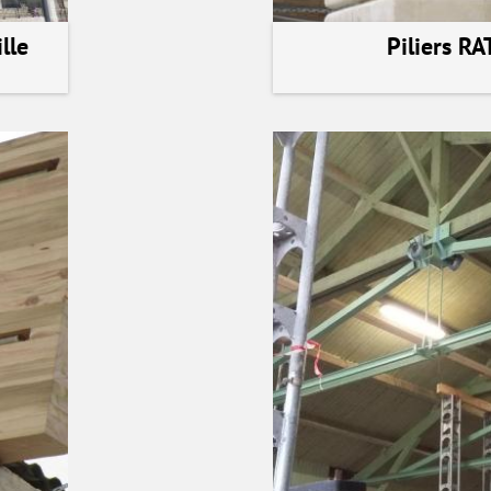
lle
Piliers RA
voir la ré