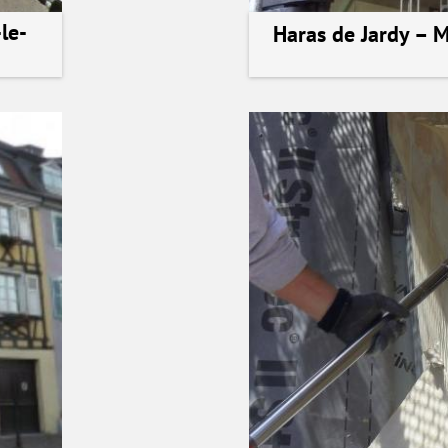
le-
Haras de Jardy – 
voir la ré