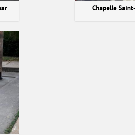
mar
Chapelle Saint
voir la ré